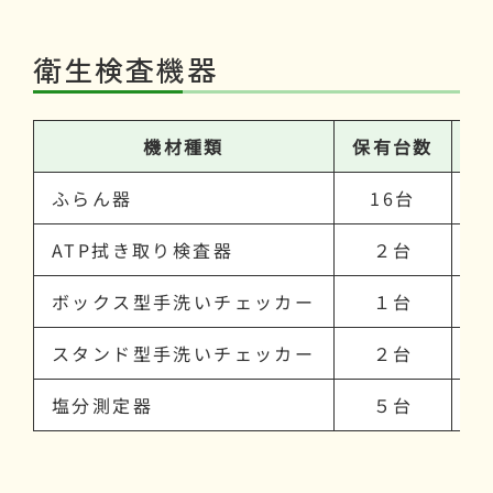
衛生検査機器
機材種類
保有台数
ふらん器
16台
フ
ATP拭き取り検査器
２台
拭
ボックス型手洗いチェッカー
１台
専
スタンド型手洗いチェッカー
２台
専
塩分測定器
５台
－