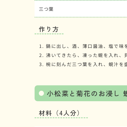
三つ葉
作り方
鍋に出し、酒、薄口醤油、塩で味
沸いてきたら、凍った蜆を入れ、
椀に刻んだ三つ葉を入れ、蜆汁を
小松菜と菊花のお浸し 
材料（4人分）