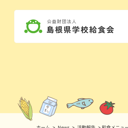
ホーム
>
News
>
活動報告
> 和食メニュ