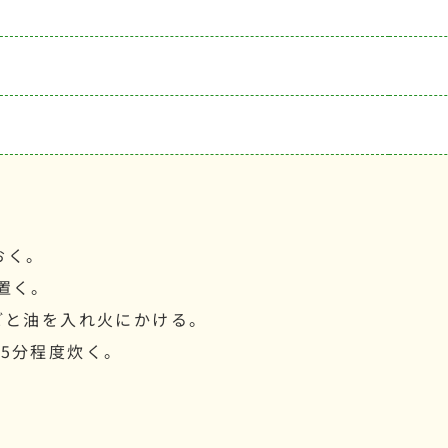
おく。
置く。
ごと油を入れ火にかける。
5分程度炊く。