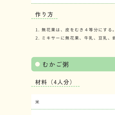
作り方
無花果は、皮をむき４等分にする
ミキサーに無花果、牛乳、豆乳、
むかご粥
材料（4人分）
米