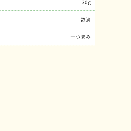
30g
数滴
一つまみ