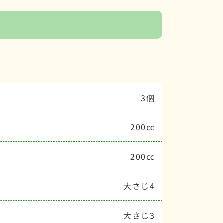
3個
200㏄
200㏄
大さじ4
大さじ3