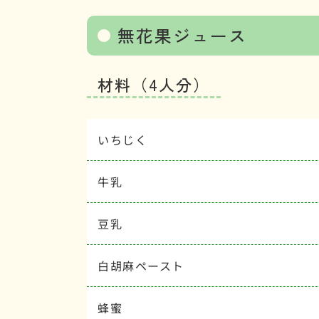
無花果ジュース
材料（4人分）
いちじく
牛乳
豆乳
白胡麻ペースト
蜂蜜