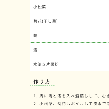
小松菜
菊花(干し菊)
蜆
酒
水溶き片栗粉
作り方
鍋に蜆と酒を入れ酒蒸しして、む
小松菜、菊花はボイルして流水で