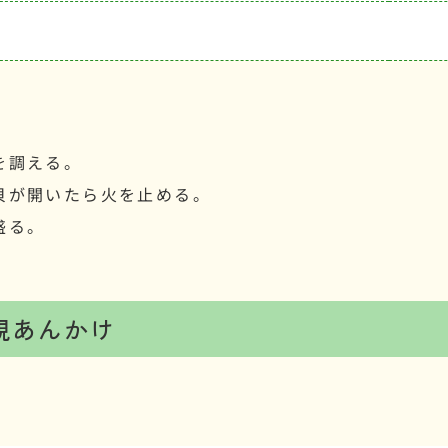
を調える。
貝が開いたら火を止める。
盛る。
蜆あんかけ