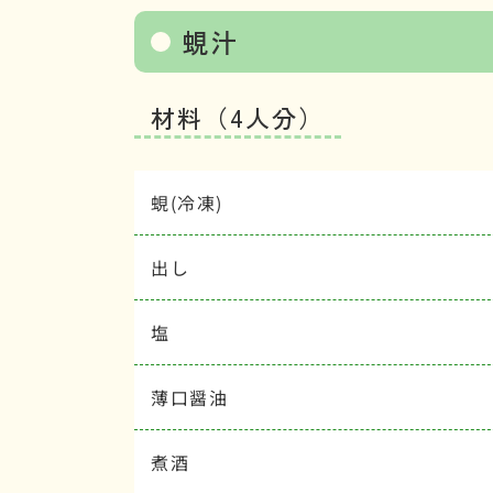
蜆汁
材料（4人分）
蜆(冷凍)
出し
塩
薄口醤油
煮酒