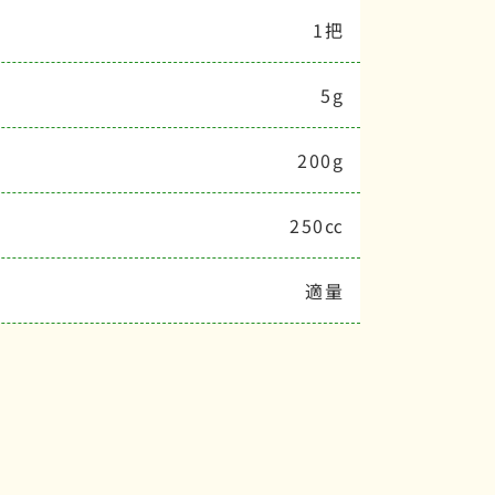
1把
5g
200g
250㏄
適量