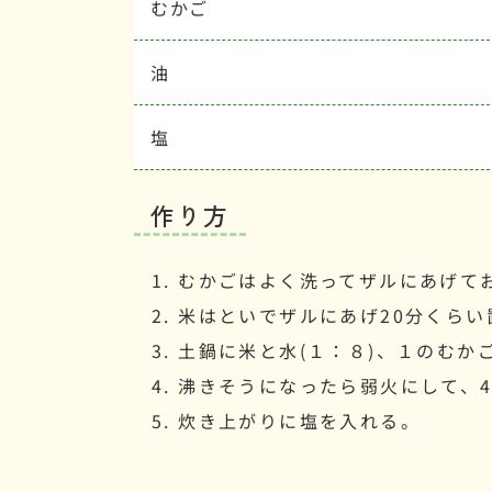
むかご
油
塩
作り方
むかごはよく洗ってザルにあげて
米はといでザルにあげ20分くらい
土鍋に米と水(１：８)、１のむか
沸きそうになったら弱火にして、4
炊き上がりに塩を入れる。