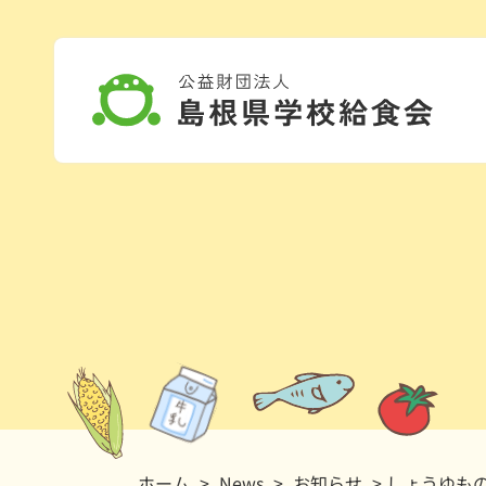
ホーム
>
News
>
お知らせ
> しょうゆも