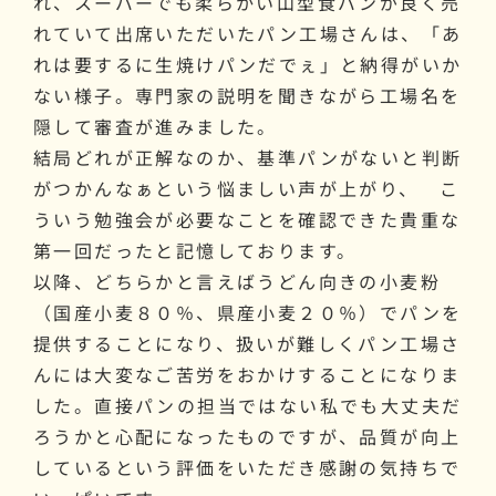
れ、スーパーでも柔らかい山型食パンが良く売
れていて出席いただいたパン工場さんは、「あ
れは要するに生焼けパンだでぇ」と納得がいか
ない様子。専門家の説明を聞きながら工場名を
隠して審査が進みました。
結局どれが正解なのか、基準パンがないと判断
がつかんなぁという悩ましい声が上がり、 こ
ういう勉強会が必要なことを確認できた貴重な
第一回だったと記憶しております。
以降、どちらかと言えばうどん向きの小麦粉
（国産小麦８０％、県産小麦２０％）でパンを
提供することになり、扱いが難しくパン工場さ
んには大変なご苦労をおかけすることになりま
した。直接パンの担当ではない私でも大丈夫だ
ろうかと心配になったものですが、品質が向上
しているという評価をいただき感謝の気持ちで